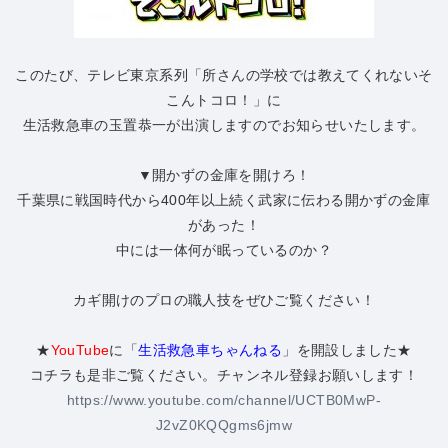
このたび、テレビ東京系列「所さんの学校では教えてくれないそ
こんトコロ！」に
生活救急車の玉置恭一が出演しますのでお知らせいたします。
▼開かずの金庫を開けろ！
千葉県に戦国時代から400年以上続く武家に伝わる開かずの金庫
があった！
中には一体何が眠っているのか？
カギ開けのプロの職人技をぜひご覧ください！
★
YouTube
に「
生活救急車ちゃんねる
」を開設しました★
コチラも是非ご覧ください。チャンネル登録お願いします！
https://www.youtube.com/channel/UCTB0MwP-
J2vZ0KQQgms6jmw